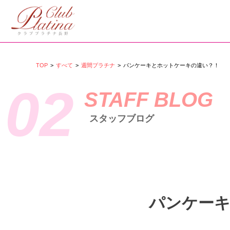
TOP
>
すべて
>
週間プラチナ
>
パンケーキとホットケーキの違い？！
02
STAFF BLOG
スタッフブログ
パンケー