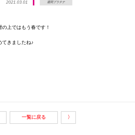
2021.03.01
週間プラチナ
暦の上ではもう春です！
めてきましたね♪
一覧に戻る
〉