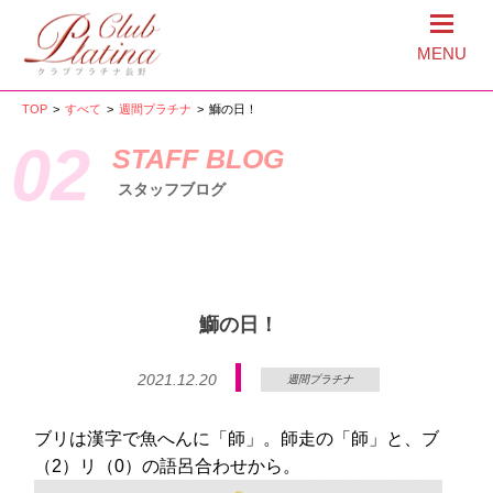
MENU
TOP
>
すべて
>
週間プラチナ
>
鰤の日！
02
STAFF BLOG
スタッフブログ
鰤の日！
2021.12.20
週間プラチナ
ブリは漢字で魚へんに「師」。師走の「師」と、ブ
（2）リ（0）の語呂合わせから。