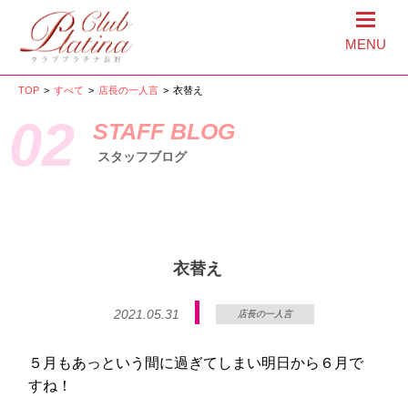
MENU
TOP
>
すべて
>
店長の一人言
>
衣替え
02
STAFF BLOG
スタッフブログ
衣替え
2021.05.31
店長の一人言
５月もあっという間に過ぎてしまい明日から６月で
すね！